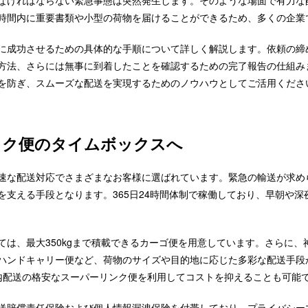
なければならない緊急事態は突然発生します。そのような場面で有力な
時間内に重要書類や小型の荷物を届けることができるため、多くの企業
に成功させるための具体的な手順について詳しく解説します。依頼の締
方法、さらには無事に到着したことを確認するための完了報告の仕組み
を防ぎ、スムーズな配送を実現するためのノウハウとしてご活用くださ
イク便のタイムボックスへ
速な配送対応でさまざまなお客様に選ばれています。緊急の輸送が求め
を支える手段となります。365日24時間体制で稼働しており、早朝や
ては、最大350kgまで積載できるカーゴ便を用意しています。さらに
ハンドキャリー便など、荷物のサイズや目的地に応じた多彩な配送手段
内配送の格安なスーパーリンク便を利用してコストを抑えることも可能
送賠償責任保険および個人情報漏洩保険を付帯しており、プライバシー