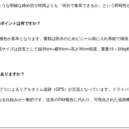
ような明確な締め切り時間よりも「何分で集荷できるか」という即時性
のポイントは何ですか？
梱包が基本となります。書類は防水のためビニール袋に入れ厚紙で補強
イズは目安として縦35cm×横50cm×高さ35cm程度、重量15～20
はありますか？
プリによるリアルタイム追跡（GPS）が主流となっています。ドライ
れる仕組みが一般的です。従来のFAX報告に代わり、可視化された追跡